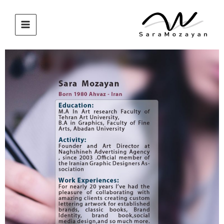
رش
ه
حتوا